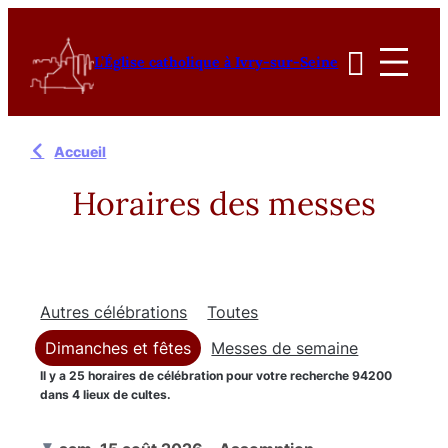
Aller
au

L’Église catholique à Ivry-sur-Seine
contenu
Accueil
Horaires des messes
Autres célébrations
Toutes
Dimanches et fêtes
Messes de semaine
Il y a 25 horaires de célébration pour votre recherche
94200
dans
4 lieux de cultes.