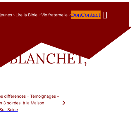

Don
Contact
 jeunes
Lire la Bible
Vie fraternelle
de Créteil
ue BLANCHET,
nos différences – Témoignages –
n 3 soirées, à la Maison
-Sur-Seine