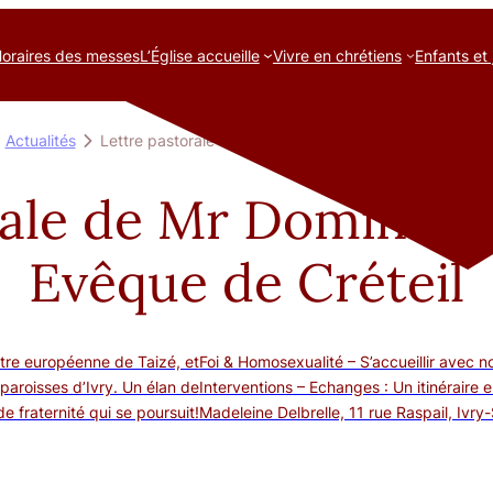
oraires des messes
L’Église accueille
Vivre en chrétiens
Enfants et
Actualités
Lettre pastorale de Mr Dominique BLANCHET, Evêque 
orale de Mr Dominiq
Evêque de Créteil
tre européenne de Taizé, et
Foi & Homosexualité – S’accueillir avec 
paroisses d’Ivry. Un élan de
Interventions – Echanges : Un itinéraire e
de fraternité qui se poursuit!
Madeleine Delbrelle, 11 rue Raspail, Ivry